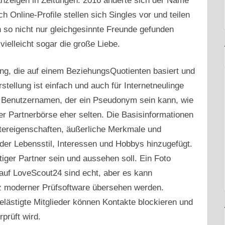
tanzeigen in Zeitungen. 2016 änderte sich der Name
Online-Profile stellen sich Singles vor und teilen
 so nicht nur gleichgesinnte Freunde gefunden
ielleicht sogar die große Liebe.
ung, die auf einem BeziehungsQuotienten basiert und
stellung ist einfach und auch für Internetneulinge
en Benutzernamen, der ein Pseudonym sein kann, wie
r Partnerbörse eher selten. Die Basisinformationen
tereigenschaften, äußerliche Merkmale und
 der Lebensstil, Interessen und Hobbys hinzugefügt.
iger Partner sein und aussehen soll. Ein Foto
e auf LoveScout24 sind echt, aber es kann
tz moderner Prüfsoftware übersehen werden.
elästigte Mitglieder können Kontakte blockieren und
prüft wird.