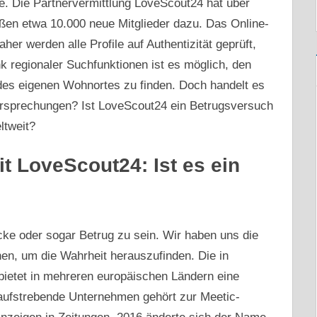
e. Die Partnervermittlung LoveScout24 hat über
toßen etwa 10.000 neue Mitglieder dazu. Das Online-
her werden alle Profile auf Authentizität geprüft,
nk regionaler Suchfunktionen ist es möglich, den
 des eigenen Wohnortes zu finden. Doch handelt es
ersprechungen? Ist LoveScout24 ein Betrugsversuch
ltweit?
t LoveScout24: Ist es ein
ke oder sogar Betrug zu sein. Wir haben uns die
en, um die Wahrheit herauszufinden. Die in
etet in mehreren europäischen Ländern eine
 aufstrebende Unternehmen gehört zur Meetic-