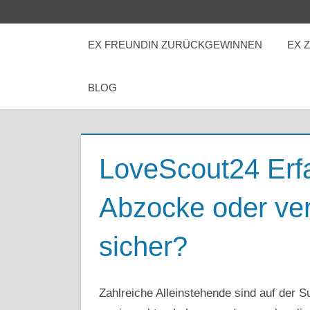
Zum
Inhalt
EX FREUNDIN ZURÜCKGEWINNEN
EX 
springen
BLOG
LoveScout24 Erf
Abzocke oder ve
sicher?
17. MÄRZ 2023
ARTKOLMAI@GMAIL.COM
Zahlreiche Alleinstehende sind auf der S