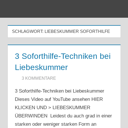
Zum
Inhalt
Menu
springen
SCHLAGWORT:
LIEBESKUMMER SOFORTHILFE
3 Soforthilfe-Techniken bei
Liebeskummer
3. DEZEMBER 2020
ARTKOLMAI@GMAIL.COM
3 KOMMENTARE
3 Soforthilfe-Techniken bei Liebeskummer
Dieses Video auf YouTube ansehen HIER
KLICKEN UND > LIEBESKUMMER
ÜBERWINDEN Leidest du auch grad in einer
starken oder weniger starken Form an