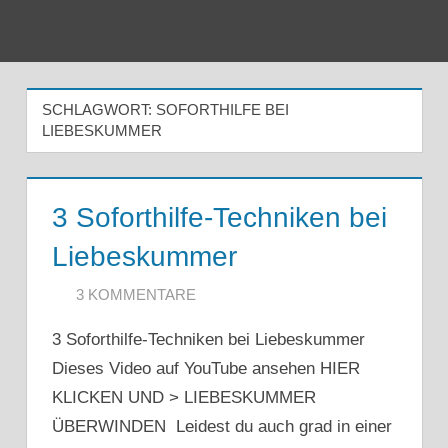
Zum
Inhalt
Menu
springen
SCHLAGWORT:
SOFORTHILFE BEI
LIEBESKUMMER
3 Soforthilfe-Techniken bei
Liebeskummer
3. DEZEMBER 2020
ARTKOLMAI@GMAIL.COM
3 KOMMENTARE
3 Soforthilfe-Techniken bei Liebeskummer
Dieses Video auf YouTube ansehen HIER
KLICKEN UND > LIEBESKUMMER
ÜBERWINDEN Leidest du auch grad in einer