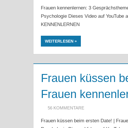
Frauen kennenlernen: 3 Gesprächsthemen f
Psychologie Dieses Video auf YouTub
KENNENLERNEN
WEITERLESEN
Frauen küssen be
Frauen kennenler
26. AUGUST 2019
ARTKOLMAI@GMAIL.COM
56 KOMMENTARE
Frauen küssen beim ersten Date! | Frauen 