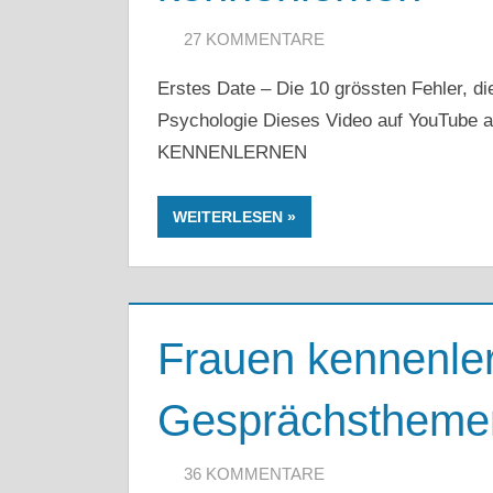
2. JANUAR 2020
ARTKOLMAI@GMAIL.COM
27 KOMMENTARE
Erstes Date – Die 10 grössten Fehler, d
Psychologie Dieses Video auf YouTub
KENNENLERNEN
WEITERLESEN
Frauen kennenler
Gesprächsthemen
8. SEPTEMBER 2019
ARTKOLMAI@GMAIL.COM
36 KOMMENTARE