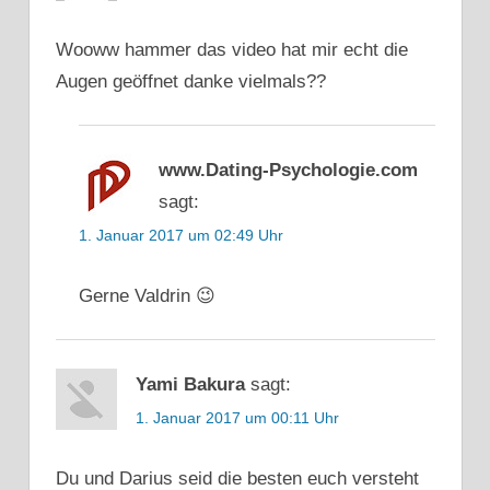
GEWINNEN
Wooww hammer das video hat mir echt die
EX
ZURÜCK
Augen geöffnet danke vielmals??
STRATEGIE
EX
ZURÜCK
www.Dating-Psychologie.com
TIPPS
sagt:
EX-
1. Januar 2017 um 02:49 Uhr
FREUNDIN
EX-
FREUNDIN
Gerne Valdrin 😉
ZURÜCK
EX-
ZURÜCK
Yami Bakura
sagt:
EROBERN
1. Januar 2017 um 00:11 Uhr
EXFREUNDIN
ZURÜCKBEKOMMEN
Du und Darius seid die besten euch versteht
FRAUEN