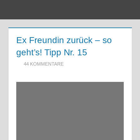
Zum
Inhalt
Menu
springen
Ex Freundin zurück – so
geht’s! Tipp Nr. 15
16. FEBRUAR 2020
ARTKOLMAI@GMAIL.COM
44 KOMMENTARE