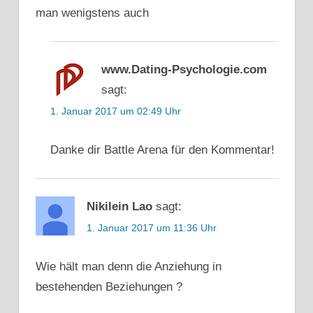
VERFÜHREN
man wenigstens auch
HÄNGE
AN
MEINER
www.Dating-Psychologie.com
EX
sagt:
MEINE EX
1. Januar 2017 um 02:49 Uhr
ZURÜCKKRIEGEN
STRATEGIE
Danke dir Battle Arena für den Kommentar!
EX
ZURÜCK
WIE
BEKOMME
Nikilein Lao
sagt:
ICH MEINE
1. Januar 2017 um 11:36 Uhr
EX
FREUNDIN
ZURÜCK
Wie hält man denn die Anziehung in
WIE
bestehenden Beziehungen ?
KRIEGE
ICH