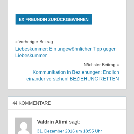
EX FREUNDIN ZURÜCKGEWINNEN
DATING
PSYCHOLOGIE
Beitragsnavigation
Vorheriger Beitrag
Liebeskummer: Ein ungewöhnlicher Tipp gegen
ESTEFANO
Liebeskummer
D'ELANO
Nächster Beitrag
EX FREUNDIN
ZURÜCKEROBERN
Kommunikation in Beziehungen: Endlich
einander verstehen! BEZIEHUNG RETTEN
EX FREUNDIN
ZURÜCKGEWINNEN
EX
ZURÜCK
44 KOMMENTARE
EX ZURÜCK
BEKOMMEN
Valdrin Alimi
sagt:
EX
31. Dezember 2016 um 18:55 Uhr
ZURÜCK