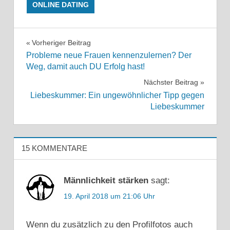
ONLINE DATING
FRAU
VERFÜHREN
Beitragsnavigation
Vorheriger Beitrag
Probleme neue Frauen kennenzulernen? Der
FRAUEN
Weg, damit auch DU Erfolg hast!
KENNEN
LERNEN
Nächster Beitrag
LOVOO
Liebeskummer: Ein ungewöhnlicher Tipp gegen
MÄDCHEN
Liebeskummer
ANSCHREIBEN
LOVOO
PROFIL
15 KOMMENTARE
TIPPS
LOVOO
Männlichkeit stärken
sagt:
TIPPS
MÄNNER
19. April 2018 um 21:06 Uhr
LOVOO
TRICKS
Wenn du zusätzlich zu den Profilfotos auch