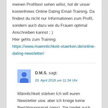
MÄNNLICHKEIT
meinen Profiltext sehen willst, hol dir unser
STÄRKEN
kostenfreies Online Dating Email-Training. Da
NATÜRLICH
findest du nicht nur Informationen zum Profil,
MEHR
DATES
sondern auch dazu wie du Frauen optimal
ONLINE
Anschreiben kannst ; )
DATING
Hier gehts zum Training:
ONLINE
https://www.maennlichkeit-staerken.de/online-
DATING
dating-newsletter/
PROFIL
ONLINE
DATING
TIPPS
D.M.S.
sagt:
PERSÖNLICHKEITSENTWICKLUNG
20. April 2018 um 11:34 Uhr
RICHTIG
MÄDCHEN
Männlichkeit stärken Ich will euren
ANSCHREIBEN
Newsletter usw. aber ich kriege keine
TINDER
Bestätigungsmail (gmx). Sie landet auch