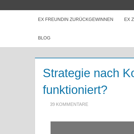
Zum
Inhalt
EX FREUNDIN ZURÜCKGEWINNEN
EX 
springen
BLOG
Strategie nach K
funktioniert?
16. JUNI 2020
ARTKOLMAI@GMAIL.COM
39 KOMMENTARE