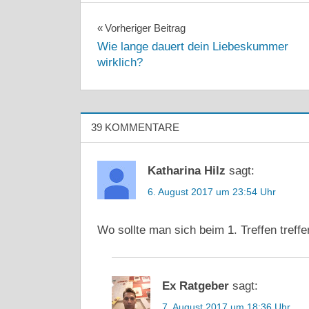
COACHING
EX
Beitragsnavigation
Vorheriger Beitrag
ZURÜCK
Wie lange dauert dein Liebeskummer
STRATEGIE NACH
wirklich?
KONTAKTSPERRE
39 KOMMENTARE
Katharina Hilz
sagt:
6. August 2017 um 23:54 Uhr
Wo sollte man sich beim 1. Treffen treff
Ex Ratgeber
sagt:
7. August 2017 um 18:36 Uhr