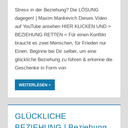
Stress in der Beziehung? Die LÖSUNG
dagegen! | Maxim Mankevich Dieses Video
auf YouTube ansehen HIER KLICKEN UND >
BEZIEHUNG RETTEN < Für einen Konflikt
braucht es zwei Menschen, für Frieden nur
Einen. Beginne bei Dir selber, um eine
glückliche Beziehung zu führen & erkenne die
Geschenke in Form von
WEITERLESEN
GLÜCKLICHE
BEZIEHUNG | Beziehung