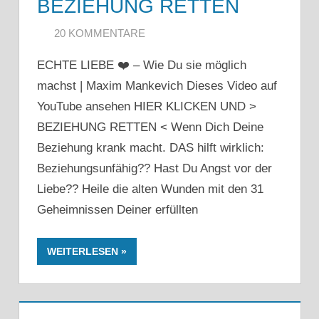
BEZIEHUNG RETTEN
20. SEPTEMBER 2020
ARTKOLMAI@GMAIL.COM
20 KOMMENTARE
ECHTE LIEBE ❤️ – Wie Du sie möglich
machst | Maxim Mankevich Dieses Video auf
YouTube ansehen HIER KLICKEN UND >
BEZIEHUNG RETTEN < Wenn Dich Deine
Beziehung krank macht. DAS hilft wirklich:
Beziehungsunfähig?? Hast Du Angst vor der
Liebe?? Heile die alten Wunden mit den 31
Geheimnissen Deiner erfüllten
WEITERLESEN