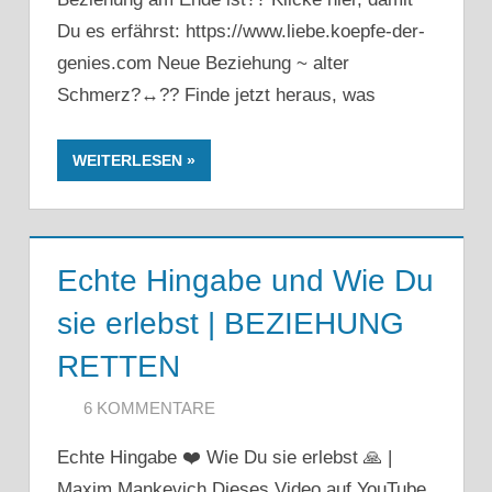
Du es erfährst: https://www.liebe.koepfe-der-
genies.com Neue Beziehung ~ alter
Schmerz?↔?? Finde jetzt heraus, was
WEITERLESEN
Echte Hingabe und Wie Du
sie erlebst | BEZIEHUNG
RETTEN
20. JUNI 2020
ARTKOLMAI@GMAIL.COM
6 KOMMENTARE
Echte Hingabe ❤️ Wie Du sie erlebst 🙏 |
Maxim Mankevich Dieses Video auf YouTube