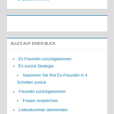
ALLES AUF EINEN BLICK
Ex Freundin zurückgewinnen
Ex zurück Strategie
Gewinnen Sie Ihre Ex-Freundin in 4
Schritten zurück
Freundin zurückgewinnen
Frauen ansprechen
Liebeskummer überwinden