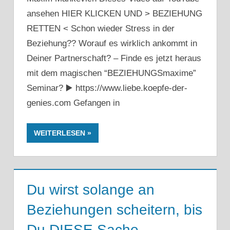
ansehen HIER KLICKEN UND > BEZIEHUNG
RETTEN < Schon wieder Stress in der
Beziehung?? Worauf es wirklich ankommt in
Deiner Partnerschaft? – Finde es jetzt heraus
mit dem magischen “BEZIEHUNGSmaxime”
Seminar? ▶️ https://www.liebe.koepfe-der-
genies.com Gefangen in
WEITERLESEN
Du wirst solange an
Beziehungen scheitern, bis
Du DIESE Sache