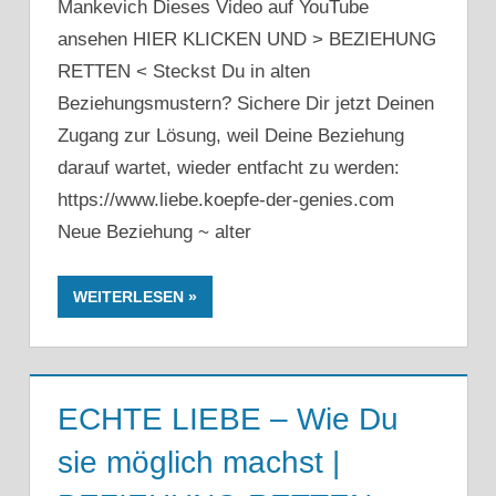
Mankevich Dieses Video auf YouTube
ansehen HIER KLICKEN UND > BEZIEHUNG
RETTEN < Steckst Du in alten
Beziehungsmustern? Sichere Dir jetzt Deinen
Zugang zur Lösung, weil Deine Beziehung
darauf wartet, wieder entfacht zu werden:
https://www.liebe.koepfe-der-genies.com
Neue Beziehung ~ alter
WEITERLESEN
ECHTE LIEBE – Wie Du
sie möglich machst |