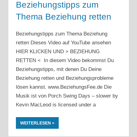
Beziehungstipps zum
Thema Beziehung retten
1. SEPTEMBER 2020
ARTKOLMAI@GMAIL.COM
Beziehungstipps zum Thema Beziehung
retten Dieses Video auf YouTube ansehen
HIER KLICKEN UND > BEZIEHUNG
RETTEN < In diesem Video bekommst Du
Beziehungstipps, mit denen Du Deine
Beziehung retten und Beziehungsprobleme
lösen kannst. www.BeziehungsFee.de Die
Musik ist von Porch Swing Days – slower by
Kevin MacLeod is licensed under a
WEITERLESEN