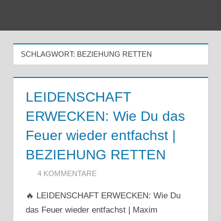
Zum
Inhalt
Menu
springen
SCHLAGWORT:
BEZIEHUNG RETTEN
LEIDENSCHAFT
ERWECKEN: Wie Du das
Feuer wieder entfachst |
BEZIEHUNG RETTEN
20. OKTOBER 2020
ARTKOLMAI@GMAIL.COM
4 KOMMENTARE
🔥 LEIDENSCHAFT ERWECKEN: Wie Du
das Feuer wieder entfachst | Maxim