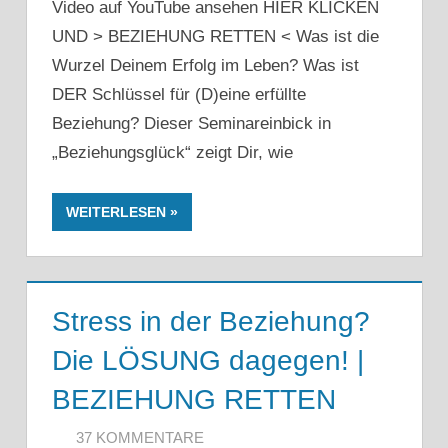
Video auf YouTube ansehen HIER KLICKEN
UND > BEZIEHUNG RETTEN < Was ist die
Wurzel Deinem Erfolg im Leben? Was ist
DER Schlüssel für (D)eine erfüllte
Beziehung? Dieser Seminareinbick in
„Beziehungsglück“ zeigt Dir, wie
WEITERLESEN
Stress in der Beziehung?
Die LÖSUNG dagegen! |
BEZIEHUNG RETTEN
20. MÄRZ 2020
ARTKOLMAI@GMAIL.COM
37 KOMMENTARE