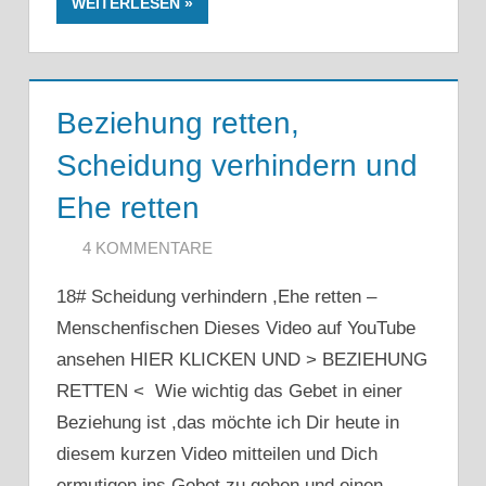
WEITERLESEN
Beziehung retten,
Scheidung verhindern und
Ehe retten
1. MAI 2020
ARTKOLMAI@GMAIL.COM
4 KOMMENTARE
18# Scheidung verhindern ,Ehe retten –
Menschenfischen Dieses Video auf YouTube
ansehen HIER KLICKEN UND > BEZIEHUNG
RETTEN < Wie wichtig das Gebet in einer
Beziehung ist ,das möchte ich Dir heute in
diesem kurzen Video mitteilen und Dich
ermutigen ins Gebet zu gehen und einen