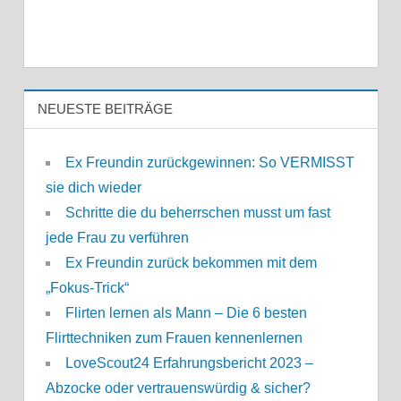
NEUESTE BEITRÄGE
Ex Freundin zurückgewinnen: So VERMISST
sie dich wieder
Schritte die du beherrschen musst um fast
jede Frau zu verführen
Ex Freundin zurück bekommen mit dem
„Fokus-Trick“
Flirten lernen als Mann – Die 6 besten
Flirttechniken zum Frauen kennenlernen
LoveScout24 Erfahrungsbericht 2023 –
Abzocke oder vertrauenswürdig & sicher?