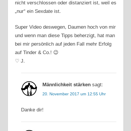
DATING
nicht verschlossen oder distanziert ist, weil es
VS
„nur“ ein Sexdate ist.
OFFLINE
DATING
Super Video deswegen, Daumen hoch von mir
ONLINE
und wenn man diese Tipps beherzigt, hat man
DATING
VS
bei mir persönlich auf jeden Fall mehr Erfolg
REAL
auf Tinder & Co.! 😉
LIFE
♡ J.
Männlichkeit stärken
sagt:
20. November 2017 um 12:55 Uhr
Danke dir!