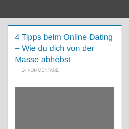
Zum
Inhalt
Menu
springen
4 Tipps beim Online Dating
– Wie du dich von der
Masse abhebst
3. JANUAR 2020
ARTKOLMAI@GMAIL.COM
24 KOMMENTARE