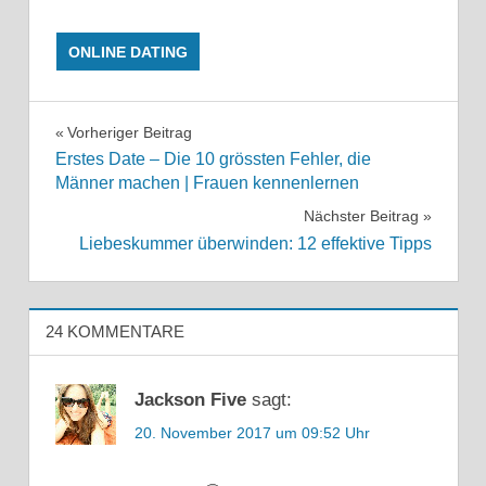
ONLINE DATING
MÄNNLICHKEIT
STÄRKEN
Beitragsnavigation
Vorheriger Beitrag
Erstes Date – Die 10 grössten Fehler, die
ONINE DATING
Männer machen | Frauen kennenlernen
ERFAHRUNGEN
Nächster Beitrag
ONLINE
DATING
Liebeskummer überwinden: 12 effektive Tipps
ANSCHREIBEN
ONLINE DATING
CONVERSATION
24 KOMMENTARE
ONLINE
DATING
Jackson Five
sagt:
DOS
AND
20. November 2017 um 09:52 Uhr
DON'TS
ONLINE