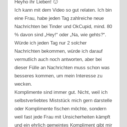
Heyho ihr Lieben! 🙂
DATING
Ich kann mit dem Video so gut relaten. Ich bin
ERFOLGSCODE
eine Frau, habe jeden Tag zahlreiche neue
ONLINE
DATING
Nachrichten bei Tinder und OkCupid, mind. 80
EXPERIMENT
% davon sind „Hey!“ oder „Na, wie gehts?“.
ONLINE
Würde ich jeden Tag nur 2 solcher
DATING
Nachrichten bekommen, würde ich darauf
FAILS
vermutlich auch noch antworten, aber bei
ONLINE
DATING
dieser Fülle an Nachrichten muss schon was
GESPRÄCH
besseres kommen, um mein Interesse zu
BEGINNEN
wecken.
ONLINE
Komplimente sind immer gut. Nicht, weil ich
DATING
PROFIL
selbstverliebtes Miststück mich gern darstelle
oder Komplimente fischen möchte, sondern
ONLINE
DATING
weil fast jede Frau mit Unsicherheiten kämpft
TIPPS
und ein ehrlich gemeintes Kompliment gibt mir