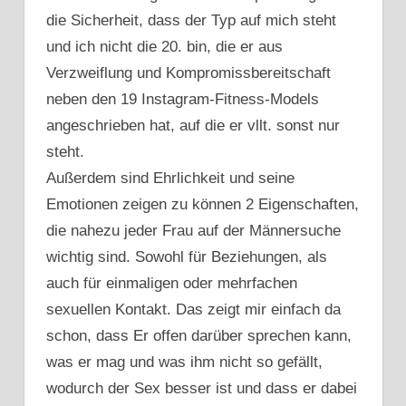
ONLINE
die Sicherheit, dass der Typ auf mich steht
DATING
und ich nicht die 20. bin, die er aus
TIPPS
DEUTSCH
Verzweiflung und Kompromissbereitschaft
ONLINE
neben den 19 Instagram-Fitness-Models
DATING
angeschrieben hat, auf die er vllt. sonst nur
TIPPS
steht.
ERSTE
NACHRICHT
Außerdem sind Ehrlichkeit und seine
ONLINE
Emotionen zeigen zu können 2 Eigenschaften,
DATING
die nahezu jeder Frau auf der Männersuche
TIPPS
wichtig sind. Sowohl für Beziehungen, als
FÜR
MÄNNER
auch für einmaligen oder mehrfachen
ONLINE
sexuellen Kontakt. Das zeigt mir einfach da
DATING
schon, dass Er offen darüber sprechen kann,
TIPPS
was er mag und was ihm nicht so gefällt,
MÄNNER
wodurch der Sex besser ist und dass er dabei
ONLINE