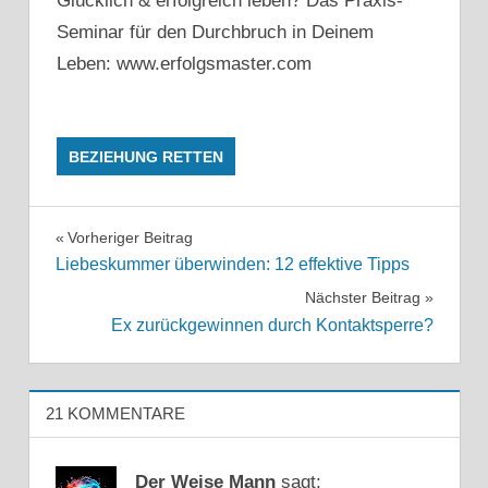
Glücklich & erfolgreich leben? Das Praxis-
Seminar für den Durchbruch in Deinem
Leben: www.erfolgsmaster.com
BEZIEHUNG RETTEN
BEZIEHUNG
Beitragsnavigation
Vorheriger Beitrag
BEZIEHUNG
Liebeskummer überwinden: 12 effektive Tipps
RETTEN
Nächster Beitrag
BEZIEHUNGSKRISE
Ex zurückgewinnen durch Kontaktsperre?
EMX114477
ERFOLGSMASTER
ERFÜLLTES
21 KOMMENTARE
LEBEN
GLÜCK
Der Weise Mann
sagt:
GLÜCKLICH