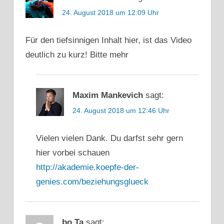
GLÜCKLICH
24. August 2018 um 12:09 Uhr
WERDEN
LEBEN
Für den tiefsinnigen Inhalt hier, ist das Video
MANKEVICH
deutlich zu kurz! Bitte mehr
MAXIM
MAXIM
MANKEVICH
Maxim Mankevich
sagt:
MOTIVATION
24. August 2018 um 12:46 Uhr
MOTIVATIONSTIPPS
PARTNER
Vielen vielen Dank. Du darfst sehr gern
PARTNERSCHAFT
hier vorbei schauen
PERSÖNLICHKEITSENTWICKLUNG
http://akademie.koepfe-der-
POSITIVE
genies.com/beziehungsglueck
PSYCHOLOGIE
PROBLEME
PSYCHOLOGIE
bo Ta
sagt: