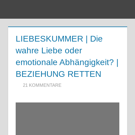
Zum
Inhalt
Menu
springen
LIEBESKUMMER | Die
wahre Liebe oder
emotionale Abhängigkeit? |
BEZIEHUNG RETTEN
15. JANUAR 2020
ARTKOLMAI@GMAIL.COM
21 KOMMENTARE