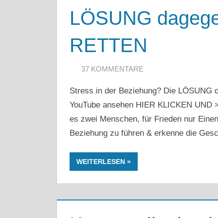
LÖSUNG dagege
RETTEN
20. MÄRZ 2020
ARTKOLMAI@GMAIL.COM
37 KOMMENTARE
Stress in der Beziehung? Die LÖSUNG d
YouTube ansehen HIER KLICKEN UND > 
es zwei Menschen, für Frieden nur Einen.
Beziehung zu führen & erkenne die Ges
WEITERLESEN