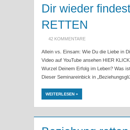
Dir wieder find
RETTEN
20. APRIL 2020
ARTKOLMAI@GMAIL.COM
42 KOMMENTARE
Allein vs. Einsam: Wie Du die Liebe in 
Video auf YouTube ansehen HIER KLI
Wurzel Deinem Erfolg im Leben? Was ist 
Dieser Seminareinbick in „Beziehungsglüc
WEITERLESEN