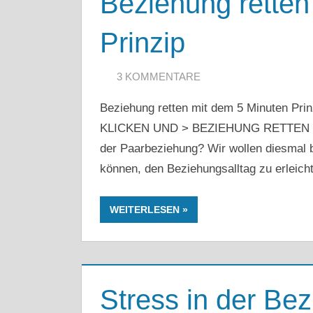
Beziehung retten
Prinzip
1. APRIL 2020
ARTKOLMAI@GMAIL.COM
3 KOMMENTARE
Beziehung retten mit dem 5 Minuten Pri
KLICKEN UND > BEZIEHUNG RETTEN < Was
der Paarbeziehung? Wir wollen diesmal b
können, den Beziehungsalltag zu erleich
WEITERLESEN
Stress in der Be