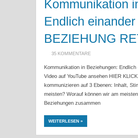
Kommunikation i
Endlich einander
BEZIEHUNG RE
20. FEBRUAR 2020
ARTKOLMAI@GMAIL.COM
35 KOMMENTARE
Kommunikation in Beziehungen: Endlich 
Video auf YouTube ansehen HIER KLI
kommunizieren auf 3 Ebenen: Inhalt, St
meisten? Worauf können wir am meisten 
Beziehungen zusammen
WEITERLESEN