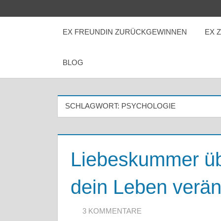
Zum
Inhalt
EX FREUNDIN ZURÜCKGEWINNEN
EX 
springen
BLOG
SCHLAGWORT:
PSYCHOLOGIE
Liebeskummer üb
dein Leben verä
3. NOVEMBER 2020
ARTKOLMAI@GMAIL.COM
3 KOMMENTARE