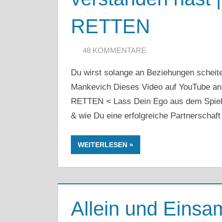
RETTEN
20. MAI 2020
ARTKOLMAI@GMAIL.COM
48 KOMMENTARE
Du wirst solange an Beziehungen scheit
Mankevich Dieses Video auf YouTube
RETTEN < Lass Dein Ego aus dem Spiel!
& wie Du eine erfolgreiche Partnerschaft
WEITERLESEN
Allein und Einsa